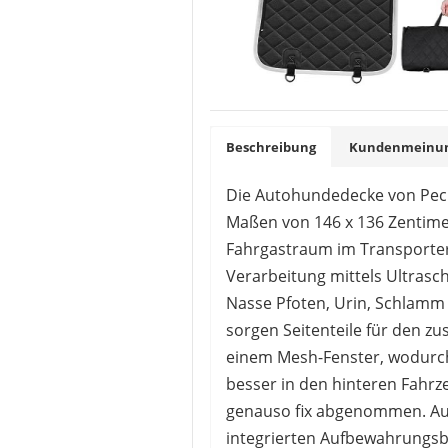
Beschreibung
Kundenmeinung
Die Autohundedecke von Pecut
Maßen von 146 x 136 Zentimet
Fahrgastraum im Transporter
Verarbeitung mittels Ultrasc
Nasse Pfoten, Urin, Schlamm 
sorgen Seitenteile für den zu
einem Mesh-Fenster, wodurch
besser in den hinteren Fahrze
genauso fix abgenommen. Auf d
integrierten Aufbewahrungsbe