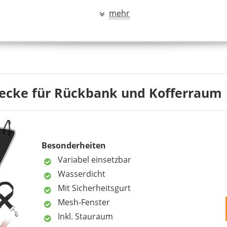
Mehrschichtsysteme für hundefreundliche Funktionsdecken
mehr
chteile
erien – Material, Funktion & Pflegeaufwand
ng – regelmäßig und materialabhängig
r – 3 deutsche Anbieter im Fokus
gen zur Hundedecke für Autos
inks
ecke für Rückbank und Kofferraum
HOPIDOGIE
Besonderheiten
29,99 €
26,59 €
*
Variabel einsetzbar
Wasserdicht
Mit Sicherheitsgurt
1
2
3
Mesh-Fenster
Inkl. Stauraum