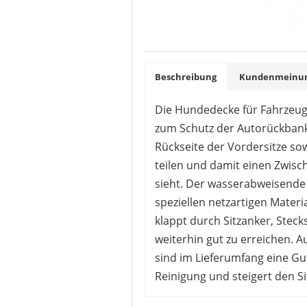
schnelle Montage / D
umzurüsten
praktische Reißversch
pflegeleicht / abwisc
(Schongang)
Beschreibung
Kundenmeinung
rutschfeste Unterlage
Die Hundedecke für Fahrzeuge
ideal für kleine bis m
zum Schutz der Autorückbank
Sicherheitsgurte blei
Rückseite der Vordersitze so
teilen und damit einen Zwisc
sieht. Der wasserabweisende 
speziellen netzartigen Mater
klappt durch Sitzanker, Stec
weiterhin gut zu erreichen. A
sind im Lieferumfang eine Gu
Reinigung und steigert den Si
Zufriedene Käufer heben die 