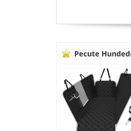
2.3
Material – 
2.4
Vor- und Na
3
Wichtige Kaufkrit
4
Tipps zur Reinigu
5
Beliebte Herstelle
6
FAQ – häufige Fra
7
Weiterführende L
Pecute Hunded