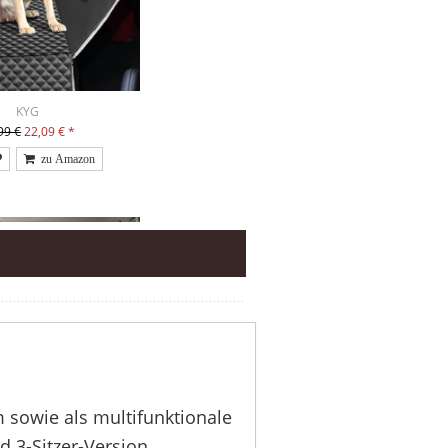
KYG
99 €
22,09 €
*
m sowie als multifunktionale
d 3-Sitzer-Version.