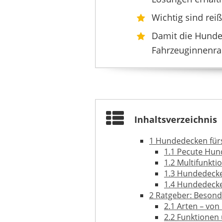
JOEJOY
Wichtig sind reiß
29,99 €
25,02 
Damit die Hunde
Fahrzeuginnenra
Inhaltsverzeichnis
1
Hundedecken fürs 
1.1
Pecute Hund
1.2
Multifunkti
1.3
Hundedecke 
KYG
1.4
Hundedecke 
28,99 €
*
2
Ratgeber: Besond
2.1
Arten – von 
2.2
Funktionen u