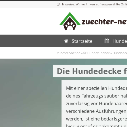
Startseite
Hunde
zuechter-net.de
»
🐶 Hundezubehör
»
Hundedec
Die Hundedecke f
Mit einer speziellen Hunde
deines Fahrzeugs sauber hal
zuverlässig vor Hundehaaren
verschiedene Ausführungen 
werden, ist eine bedarfsger
hier, worauf es ankommt un