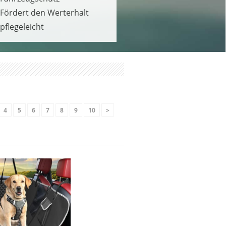
Fördert den Werterhalt
pflegeleicht
4
5
6
7
8
9
10
>