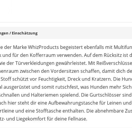
emontage, einfach
kleine Materialschwachs
keine Aussparung für Is
lüsse
für Kindersitze
hbar, maschinenwaschbar
en / Einschätzung
 der Marke WhizProducts begeistert ebenfalls mit Multifunk
ittelgroße Hunderassen
 und für den Kofferraum verwenden. Auf dem Rücksitz ist d
ben erreichbar
wie der Türverkleidungen gewährleistet. Mit Reißverschlüs
henraum zwischen den Vordersitzen schaffen, damit dich de
Stoff schützt vor Feuchtigkeit, Dreck und Kratzern. Die Hu
ial ausgerüstet und somit rutschfest, was Hunden mehr Siche
kschnallen und Halteriemen spielend. Die Gurtschlösser sin
uch hier steht dir eine Aufbewahrungstasche für Leinen und
rtleine und eine Stofftasche enthalten. Die abnehmbare Zus
tz- und Liegekomfort für deine Fellnase.
praktische Passform und die einfache Montage hervor. Die 