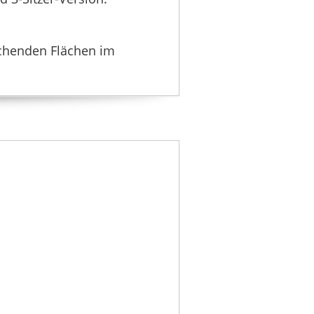
BMAOBBO
59,99 €
*
echenden Flächen im
LOOXMEER
99 €
23,99 €
*