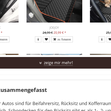
K
JOEJOY
€
*
24,99 €
20,99 €
*
25,
zeige mir mehr!
 zusammengefasst
Autos sind für Beifahrersitz, Rücksitz und Kofferrau
ch. Schondecken für den Rücksitz gibt es als 1-, 2- un