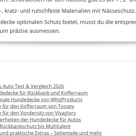
HIKESEPTPALS
-, kratz- und rutschfeste Materialien mit Nässeschutz.
€
*
59,99 €
49,89 €
*
decke optimalen Schutz bietet, musst du die entspr
um präzise ausmessen.
Auto Test & Vergleich 2026
edecke für Rückbank und Kofferraum
onale Hundedecke von WhizProducts
für den Kofferraum von Toozey
RUDELKÖNIG
für den Vordersitz von Vivaglory
46,95 €
*
32,
erheiten der Hundedecke für Autos
Rückbankschutz bis Multitalent
nd praktische Extras – Seitenteile und mehr