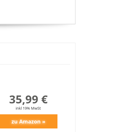
35,99 €
inkl 19% MwSt
4
5
6
7
8
9
10
>