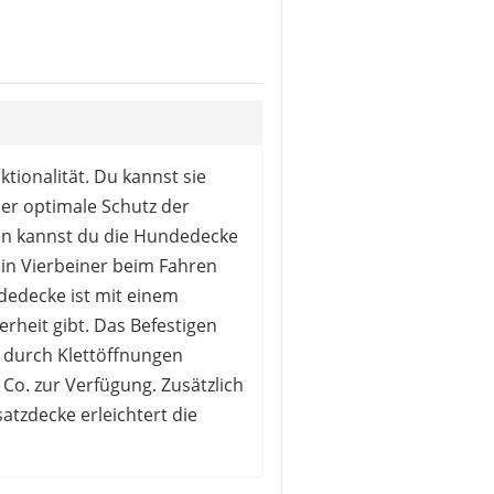
tellen möglich
ofix Befestigungssystem
tionalität. Du kannst sie
er optimale Schutz der
sen kannst du die Hundedecke
in Vierbeiner beim Fahren
ndedecke ist mit einem
rheit gibt. Das Befestigen
d durch Klettöffnungen
 Co. zur Verfügung. Zusätzlich
atzdecke erleichtert die
Hundedecke passt in alle