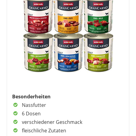
Alleinfutter in Dosen und
Schalen
5
Tiefkühl-Alleinfutter zum Barfen:
Alle mangelhaft
5.1
Wie geht Barfen?
6
Das offizielle Video der Stiftung
Warentest zum Hundefutter
Besonderheiten
Nassfutter
6 Dosen
verschiedener Geschmack
fleischliche Zutaten