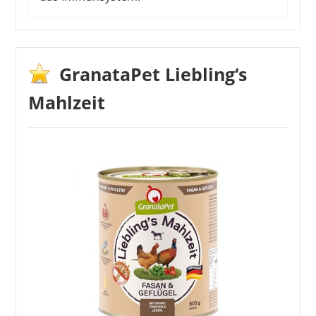
GranataPet Liebling‘s
Mahlzeit