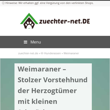
Menu
zuechter-net.de
»
🐶 Hunderassen
»
Weimaraner
Weimaraner –
Stolzer Vorstehhund
der Herzogtümer
mit kleinen