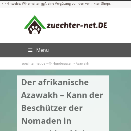
Menu
zuechter-net.de
»
🐶 Hunderassen
»
Azawakh
Der afrikanische
Azawakh – Kann der
Beschützer der
Nomaden in